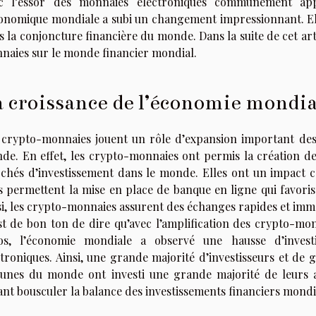
c l’essor des monnaies électroniques communément app
conomique mondiale a subi un changement impressionnant. El
 la conjoncture financière du monde. Dans la suite de cet art
naies sur le monde financier mondial.
 croissance de l’économie mondia
 crypto-monnaies jouent un rôle d’expansion important des 
de. En effet, les crypto-monnaies ont permis la création d
chés d’investissement dans le monde. Elles ont un impact 
es permettent la mise en place de banque en ligne qui favoris
si, les crypto-monnaies assurent des échanges rapides et immé
est de bon ton de dire qu’avec l’amplification des crypto-mo
os, l’économie mondiale a observé une hausse d’invest
ctroniques. Ainsi, une grande majorité d’investisseurs et de
tunes du monde ont investi une grande majorité de leurs 
sant bousculer la balance des investissements financiers mondi