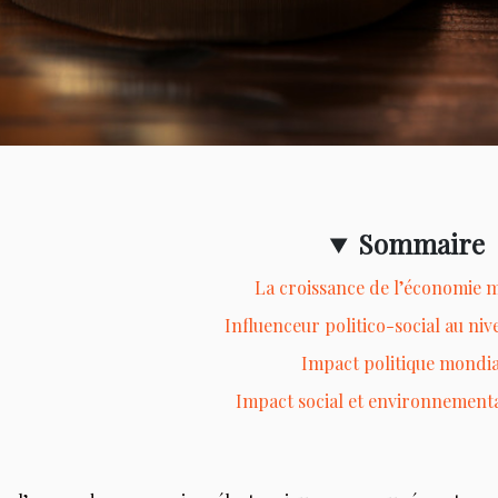
Sommaire
La croissance de l’économie 
Influenceur politico-social au ni
Impact politique mondia
Impact social et environnement