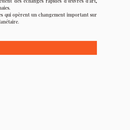
ettent des échanges rapides d’œuvres d’art,
aies.
es qui opèrent un changement important sur
anétaire.