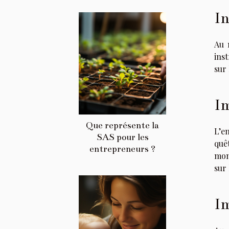
In
Au 
ins
sur
Im
Que représente la
L’e
SAS pour les
quêt
entrepreneurs ?
mon
sur
Im