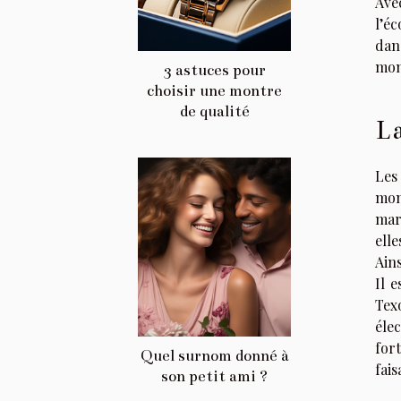
Ave
l’é
dans
mon
3 astuces pour
choisir une montre
de qualité
La
Les
mon
mar
ell
Ain
Il 
Tex
éle
for
Quel surnom donné à
fai
son petit ami ?