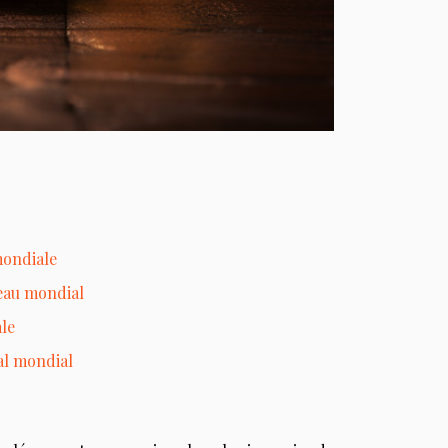
mondiale
veau mondial
le
al mondial